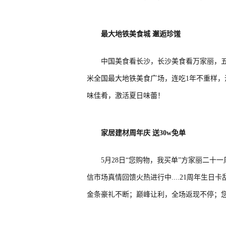
最大地铁美食城
邂逅珍馐
中国美食看长沙，长沙美食看万家丽，五
米全国最大地铁美食广场，连吃1年不重样
味佳肴，激活夏日味蕾！
家居建材周年庆
送
30w
免单
5月28日“您购物，我买单”方家丽二
信市场真情回馈火热进行中....21周年生日卡
金条豪礼不断；巅峰让利，全场返现不停；您