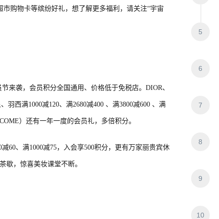
超市购物卡等缤纷好礼，想了解更多福利，请关注“宇宙
5
6
会员节来袭，会员积分全国通用、价格低于免税店。DIOR、
满1000减120、满2680减400 、满3800减600 、满
7
牌:LANCOME）还有一年一度的会员礼，多倍积分。
8
0减60、满1000减75，入会享500积分，更有万家丽贵宾休
制茶歇，惊喜美妆课堂不断。
9
10