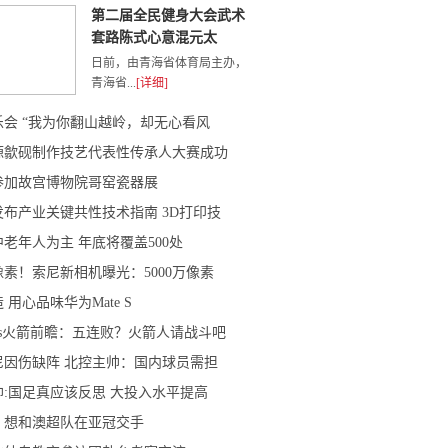
第二届全民健身大会武术
套路陈式心意混元太
日前，由青海省体育局主办，
青海省...
[详细]
乐会 “我为你翻山越岭，却无心看风
婺源歙砚制作技艺代表性传承人大赛成功
参加故宫博物院哥窑瓷器展
布产业关键共性技术指南 3D打印技
老年人为主 年底将覆盖500处
素！索尼新相机曝光：5000万像素
 用心品味华为Mate S
vs火箭前瞻：五连败？火箭人请战斗吧
尼因伤缺阵 北控主帅：国内球员需担
:国足真应该反思 大投入水平提高
：想和澳超队在亚冠交手