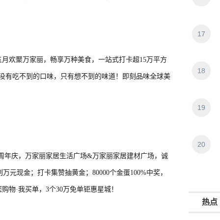
17
月欢聚万家丽，畅享万种美食，一站式打卡超15万平方
18
，没有吃不到的口味，只有想不到的味道！即刻品味全球美
19
20
十一周年庆，万家丽家居生活广场&万家丽家居建材广场，诚
刮万元现金；打卡集赞抽黄金；80000个金蛋100%中奖，
购物·我买单，3个30万免单钜惠星城！
热点