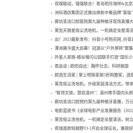
双城联动，强强联合！青岛明月海祥&北
洲际酒店集团正式推出焕新中餐品牌“富临
廊坊圣洁口腔医院第九届种植牙现场直播
莱克天狼星吸尘洗地机，一机搞定全屋清
出！2023最新发布：抖音小号购买网_抖
潭洲展今盛大启幕！冠源以“户外厚砖”聚
外星人家族-檀谷慢闪公园联手打造“国乐少
君品谈 | 欧阳自远：胸怀壮志，科研报国
颜选生活家 | 掌上明珠家居5折购整家，
莱克吸尘洗地机，升级家庭清洁方式，带
“智领文旅，慧启温州”：温州携手国内头
廊坊圣洁口腔预约第九届种植牙直播，万
电影蓝皮书《全球电影产业发展报告（202
莱克吸尘洗地机，一机搞定全屋清洁，树
奇瑞首款轻越野TJ-1开启全球征名，重磅