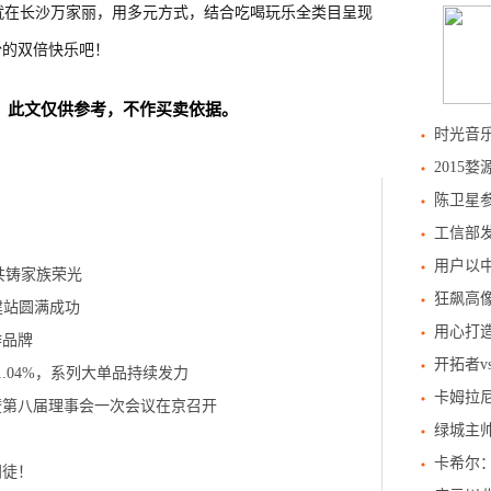
就在长沙万家丽，用多元方式，结合吃喝玩乐全类目呈现
份的双倍快乐吧！
！此文仅供参考，不作买卖依据。
时光音
2015
陈卫星
工信部发
用户以中
共铸家族荣光
狂飙高像
建站圆满成功
用心打造
作品牌
开拓者
1.04%，系列大单品持续发力
卡姆拉
暨第八届理事会一次会议在京召开
绿城主帅
卡希尔
门徒！