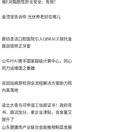
维E对脂肪性肝炎安全、有效！
金顶宝告诉你 光伏养老好在哪儿
廊坊圣洁口腔医院引入QBRACE球托金
属自锁矫正牙套
公牛PDU携手国家超级计算中心，同心
同力运维国之重器
吉因加病原检测全流程解决方案助力院
内真落地
读北大青鸟可申请工信部证书！政府背
书、面试加分、拿企业津贴，含金量又
提升了
山东健康肉产业联合会助推预制菜发展