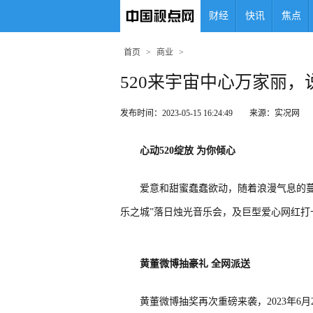
财经
快讯
焦点
首页
>
商业
>
520来宇宙中心万家丽，
发布时间：2023-05-15 16:24:49 来源：实况网
心动
520
绽放
为你倾心
爱意和甜蜜蠢蠢欲动，随着浪漫气息的蔓
乐之城”落日烛光音乐会，及巨型爱心网红打
黄
董微博抽豪礼
全网派送
黄董微博抽奖再次重磅来袭，2023年6月22日20: