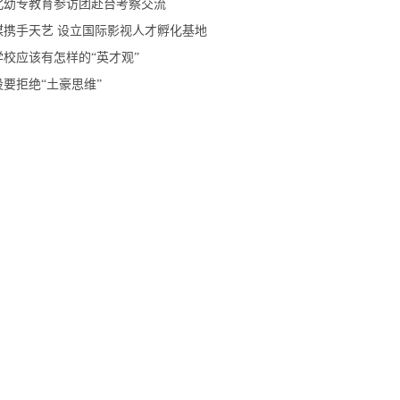
北幼专教育参访团赴台考察交流
数媒携手天艺 设立国际影视人才孵化基地
校应该有怎样的“英才观”
要拒绝“土豪思维”