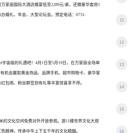
家丽国际大酒店婚宴低至2289元/桌，还赠豪华套房1
承办婚礼、年会、大型论坛会。预定电话：0731-
11
12
t宇宙级的礼遇吧！4月1日至5月19日，在万家丽全场单
13
，即有机会赢取黄金饰品、品牌手机、超市购物卡、豪华客
金红包雨、粉丝群签到有礼等丰富惊喜享不停。
14
15
米的文化空间免费对外开放参观。游11楼世界文化大观
红色精神，传承中华上下五千年的文化精髓。
16