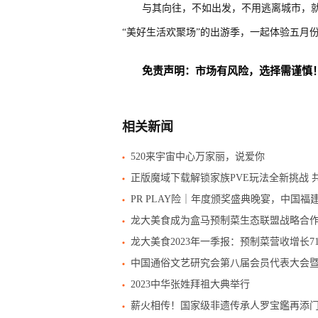
与其向往，不如出发，不用逃离城市，
“美好生活欢聚场”的出游季，一起体验五月
免责声明：市场有风险，选择需谨慎
相关新闻
520来宇宙中心万家丽，说爱你
正版魔域下载解锁家族PVE玩法全新挑战 
PR PLAY险｜年度颁奖盛典晚宴，中国福
龙大美食成为盒马预制菜生态联盟战略合
龙大美食2023年一季报：预制菜营收增长7
中国通俗文艺研究会第八届会员代表大会
2023中华张姓拜祖大典举行
薪火相传！国家级非遗传承人罗宝鑑再添