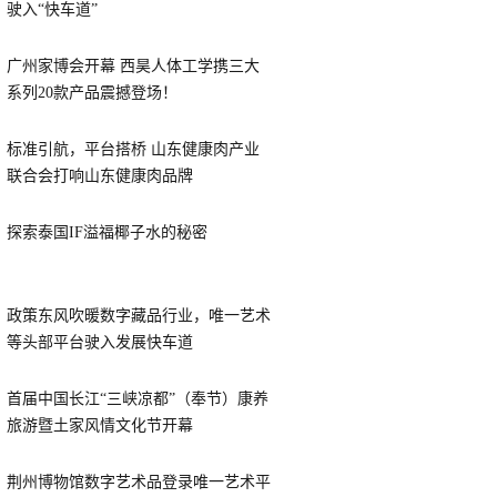
驶入“快车道”
广州家博会开幕 西昊人体工学携三大
系列20款产品震撼登场！
标准引航，平台搭桥 山东健康肉产业
联合会打响山东健康肉品牌
探索泰国IF溢福椰子水的秘密
政策东风吹暖数字藏品行业，唯一艺术
等头部平台驶入发展快车道
首届中国长江“三峡凉都”（奉节）康养
旅游暨土家风情文化节开幕
荆州博物馆数字艺术品登录唯一艺术平