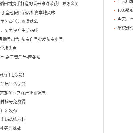
广元川
京稻田村携手打造的香米米饼荣获世界级金奖
1905
” 于皇冠假日酒店礼宴本地风味
今天，学
大型公益活动圆满落幕
学校建设
洁，显著提升生活品质
音直播号出售_淘宝白号批发淘宝小号
集全场焦点
年”亲子音乐节-檀谷站
送厨送门抽沙发！
来品质生活享受
部文旅企业共谋产业新发展
元种植牙免费得
2）》发布
立市场选购标杆
好礼等你挑战