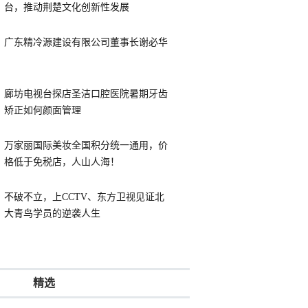
台，推动荆楚文化创新性发展
广东精冷源建设有限公司董事长谢必华
廊坊电视台探店圣洁口腔医院暑期牙齿
矫正如何颜面管理
万家丽国际美妆全国积分统一通用，价
格低于免税店，人山人海！
不破不立，上CCTV、东方卫视见证北
大青鸟学员的逆袭人生
精选