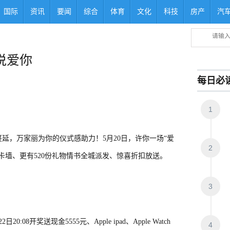
国际
资讯
要闻
综合
体育
文化
科技
房产
汽
说爱你
每日必
1
延，万家丽为你的仪式感助力！5月20日，许你一场“爱
2
卡墙、更有520份礼物情书全城派发、惊喜折扣放送。
3
08开奖送现金5555元、Apple ipad、Apple Watch
4