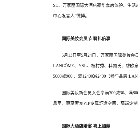
SE、万家丽国际大酒店豪华套房体验、生活
中心发言人”微博。
国际美妆会员节
奢
礼倍享
5月13日至5月24日，万家丽国际美妆
LANCÔME、YSL、植村秀、科颜氏、碧欧泉、羽西
5000减900 、满12400减2400（参与品
国际美妆新会员入会享满300减30、满80
息室，尊享奢宠VIP专属舒适空间，高端定
国际大酒店婚宴
喜上加
囍