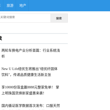
车
旅游
地产
搜索
读
两轮车换电产业分析首篇：行业系统浅
析
New U Life纽优生将推出“纽优纤固体
饮料”，传递品质健康生活新主张
享10000份盲盒赢8888元整家免单！ 掌
上明珠国货焕新家盛惠来袭！
国内循证医学数据首次发布：口服天然