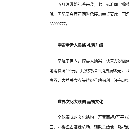
五月浪漫婚礼季来袭，七星标准四星收费万
晚。国际宴会厅可同时承接1400桌宴席，可
85909777。
宇宙幸运人集结
礼遇升级
幸运宇宙人，惊喜大抽奖，快来万家丽ge
笔消费满199元，美食类/超市消费满99元
房券、大牌美食券等缤纷重磅福利，还有现
世界文化大观园
品悟文化
全球福式的文化结构，万家丽超3万平方
园、28楼盘古福缘机场，观致美蜡像，弘扬