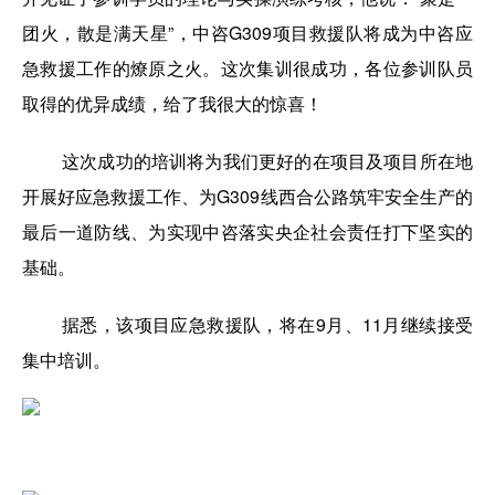
团火，散是满天星”，中咨G309项目救援队将成为中咨应
急救援工作的燎原之火。这次集训很成功，各位参训队员
取得的优异成绩，给了我很大的惊喜！
这次成功的培训将为我们更好的在项目及项目所在地
开展好应急救援工作、为G309线西合公路筑牢安全生产的
最后一道防线、为实现中咨落实央企社会责任打下坚实的
基础。
据悉，该项目应急救援队，将在9月、11月继续接受
集中培训。