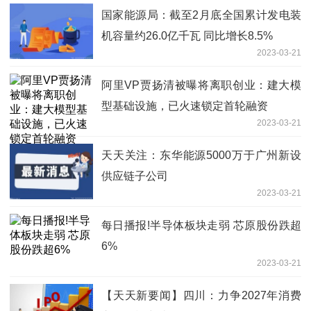
国家能源局：截至2月底全国累计发电装
机容量约26.0亿千瓦 同比增长8.5%
2023-03-21
阿里VP贾扬清被曝将离职创业：建大模
型基础设施，已火速锁定首轮融资
2023-03-21
天天关注：东华能源5000万于广州新设
供应链子公司
2023-03-21
每日播报!半导体板块走弱 芯原股份跌超
6%
2023-03-21
【天天新要闻】四川：力争2027年消费