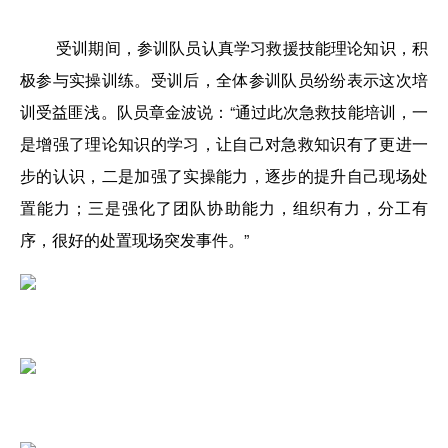
受训期间，参训队员认真学习救援技能理论知识，积
极参与实操训练。受训后，全体参训队员纷纷表示这次培
训受益匪浅。队员章金波说：“通过此次急救技能培训，一
是增强了理论知识的学习，让自己对急救知识有了更进一
步的认识，二是加强了实操能力，逐步的提升自己现场处
置能力；三是强化了团队协助能力，组织有力，分工有
序，很好的处置现场突发事件。”