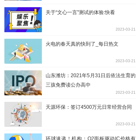
关于“文心一言”测试的体验:快看
2023-03-21
火电的春天真的快到了_每日热文
2023-03-21
山东潍坊：2021年5月31日后依法生育的
三孩免费读公办高中
2023-03-21
天源环保：签订4500万元日常经营合同
2023-03-21
环球速递！机构：Q2面板驱动IC价格有