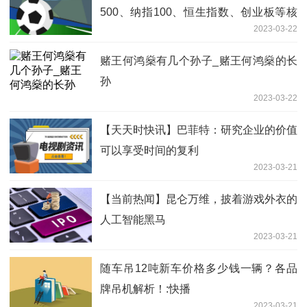
500、纳指100、恒生指数、创业板等核
2023-03-22
心指数估值水平：（2023年3月21日）|
世界播报
赌王何鸿燊有几个孙子_赌王何鸿燊的长
孙
2023-03-22
【天天时快讯】巴菲特：研究企业的价值
可以享受时间的复利
2023-03-21
【当前热闻】昆仑万维，披着游戏外衣的
人工智能黑马
2023-03-21
随车吊12吨新车价格多少钱一辆？各品
牌吊机解析！:快播
2023-03-21