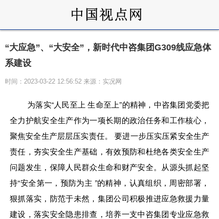
“大应急”、“大安全”，新时代中咨集团G309线应急体
系建设
时间：2023-03-22 12:56:52 来源：实况网
为落实“人民至上 生命至上”的精神，中咨集团党委把
全力护航安全生产作为一项长期的政治任务和工作核心，
聚焦安全生产层层压实责任。 要进一步压实压紧安全生产
责任，夯实安全生产基础，有效预防和杜绝各类安全生产
问题发生，保障人民群众生命和财产安全。从源头抓起坚
持“安全第一，预防为主 ”的精神，认真组织，周密部署，
狠抓落实，防范于未然，集团公司积极推进应急救援力量
建设，落实安全隐患排查，培养一支中咨集团专业应急救