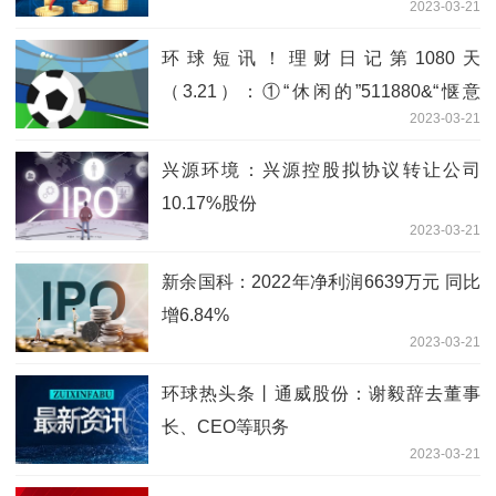
2023-03-21
环球短讯！理财日记第1080天
（3.21）：①“休闲的”511880&“惬意
2023-03-21
的”懒人网格
兴源环境：兴源控股拟协议转让公司
10.17%股份
2023-03-21
新余国科：2022年净利润6639万元 同比
增6.84%
2023-03-21
环球热头条丨通威股份：谢毅辞去董事
长、CEO等职务
2023-03-21