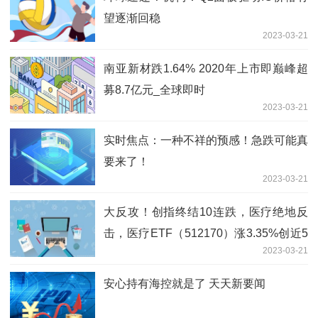
望逐渐回稳
2023-03-21
南亚新材跌1.64% 2020年上市即巅峰超
募8.7亿元_全球即时
2023-03-21
实时焦点：一种不祥的预感！急跌可能真
要来了！
2023-03-21
大反攻！创指终结10连跌，医疗绝地反
击，医疗ETF（512170）涨3.35%创近5
2023-03-21
个月最大单日升幅！:天天快消息
安心持有海控就是了 天天新要闻