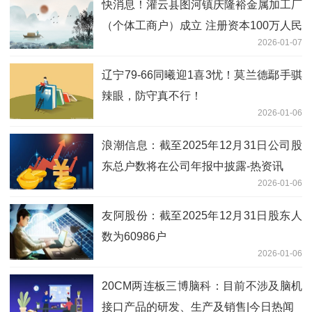
快消息！灌云县图河镇庆隆裕金属加工厂
（个体工商户）成立 注册资本100万人民
2026-01-07
币
辽宁79-66同曦迎1喜3忧！莫兰德鄢手骐
辣眼，防守真不行！
2026-01-06
浪潮信息：截至2025年12月31日公司股
东总户数将在公司年报中披露-热资讯
2026-01-06
友阿股份：截至2025年12月31日股东人
数为60986户
2026-01-06
20CM两连板三博脑科：目前不涉及脑机
接口产品的研发、生产及销售|今日热闻