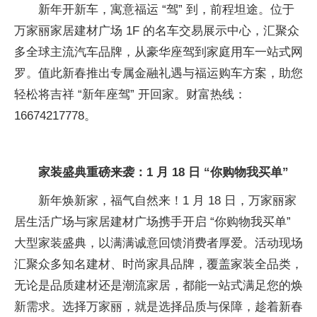
新年开新车，寓意福运 “驾” 到，前程坦途。位于
万家丽家居建材广场 1F 的名车
交易展示中心，汇聚众
多全球主流汽车品牌，从豪华座驾到家庭用车一站式网
罗。值此新春推出专属
金融礼遇与福运购车方案，助您
轻松将吉祥 “新年座驾” 开回家。财富热线：
16674217778。
家装盛典重磅来袭：
1
月
18
日
“你购物我买单”
新年焕新家，福气自然来！1 月 18 日，万家丽家
居生活广场与家居建材广场携手开启 “你购物我买单”
大型家装盛典，以满满诚意回馈消费者厚爱。活动现场
汇聚众多知名建材、时尚家具品牌，覆盖家装全品类，
无论是品质建材还是潮流家居，都能一站式满足您的焕
新需求。选择万家丽，就是选择品质与保障，趁着新春