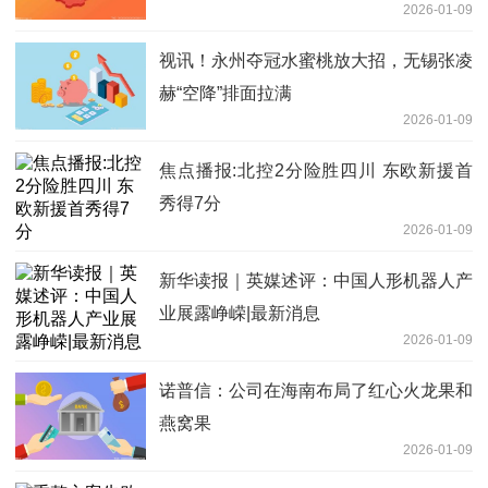
2026-01-09
视讯！永州夺冠水蜜桃放大招，无锡张凌
赫“空降”排面拉满
2026-01-09
焦点播报:北控2分险胜四川 东欧新援首
秀得7分
2026-01-09
新华读报｜英媒述评：中国人形机器人产
业展露峥嵘|最新消息
2026-01-09
诺普信：公司在海南布局了红心火龙果和
燕窝果
2026-01-09