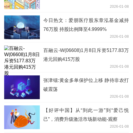
2026-01-08
今日热文：爱朋医疗股东章泓基金减持
76万股 持股比例降至4.9999%
2026-01-08
百融云-W(06608)1月8日斥资5177.83万
港元回购415万股
2026-01-08
张津镭:黄金多单保护位上移 静待非农打
破震荡
2026-01-08
【好评中国】从“到此一游”到“爱己悦
己”，消费升级激活市场新动能-观察
2026-01-08