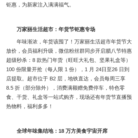
钜惠，为新家注入满满福气。
万家丽生活超市：年货节
钜
惠专场
年味渐浓，年货该囤了！万家丽生活超市年货节大
放价，会员福利升级，
微信粉丝群同步开启腊八节特惠
超级秒杀：8 款热门年货（旺旺大礼包、坚果礼盒等）
100 份限量开抢（每人限 1 份），1 月 24日至26 日到
店提取。超市位于 B2 层，地铁直达，会员每周三享
8.5 折（部分除外），消费满额赠免费停车，特色零
食、干货、礼盒等一站式购齐，现场还有年货节直播预
热物料，福利多多！
全球年味集结地：
18
万方美食宇宙开席