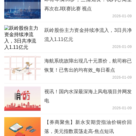
再次在J联赛比赛 视点
2026-01-09
跃岭股份主力资金持续净流入，3日共净
流入1.11亿元
2026-01-09
海航系统故障出现几十元票价，航司称已
恢复！已售出的均有效_每日看点
2026-01-09
视讯！国内水深最深海上风电项目并网发
电
2026-01-09
【券商聚焦】新永安期货指油价铜价回
落，美元指数震荡走高-焦点短讯