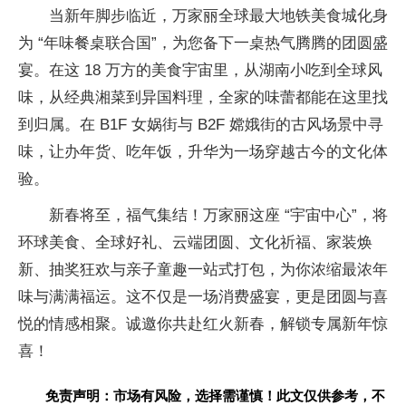
当新年脚步临
近，万家丽全球最大地铁美食城化身
为 “年味餐桌
联合国”，为您备下一桌热气腾腾的团圆盛
宴。在这 18 万方的美食宇宙里，从湖南小吃到全球风
味，从经典湘菜到异国料理，全家的味蕾都能在这里找
到归属。在 B1F 女娲街与 B2F 嫦娥街的古风场景中寻
味，让办年货、吃年饭，升华为一场穿越古今的文化体
验。
新春将至，福气集结！万家丽这座 “宇宙中心”，将
环球美食、全球好礼、云端团圆、文化祈福、家装焕
新、抽奖狂欢与亲子童趣一站式打包，为你浓缩最浓年
味与满满福运。这不仅是一场消费盛宴，更是团圆与喜
悦的情感相聚。诚邀你共赴红火新春，解锁专属新年惊
喜！
免责声明：市场有风险，选择需谨慎！此文仅供参考，不