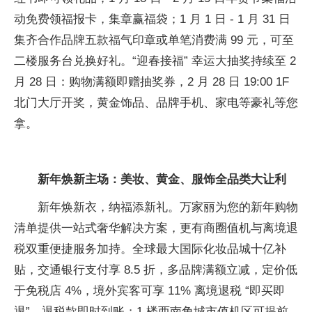
动免费领福报卡，集章赢福袋；1 月 1 日 - 1 月 31 日
集齐合作品牌五款福气印章或单笔消费满 99 元，可至
二楼服务
台兑换好礼。“迎春接福” 幸运大抽奖持续至 2
月 28 日：购物满额即赠抽奖券，2 月 28 日 19:00 1F
北门大厅开奖，黄金饰品、品牌手机、家电等豪礼等您
拿。
新年
焕
新主场：美妆、黄金、服饰全品类大让利
新年焕新衣，纳福添新礼。万家丽为您的新年购物
清单提供一站式奢华解决方案，更有商圈值机与离境退
税双重便捷服务加持。全球最大国际化妆品城十亿补
贴，交通银行支付享 8.5 折，多品牌满额立减，定价低
于免税店 4%，境外宾客可享 11% 离境退税 “即买即
退”，退税款即时到账；1 楼西南角城市值机区可提前