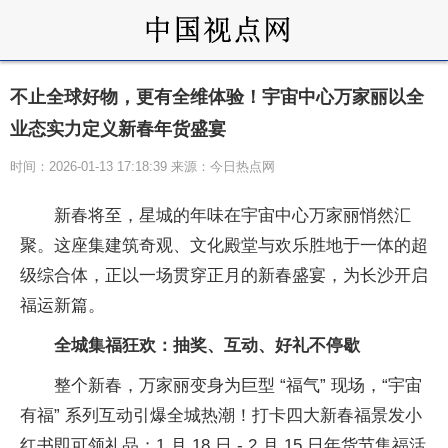
不止全球好物，更有全维体验！宇宙中心万家丽以全
业态实力定义新春年货盛宴
时间：2026-01-13 17:18:39 来源：今日热点网
新春将至，星城的年味在宇宙中心万家丽悄然汇
聚。这座集建筑奇观、文化殿堂与欢乐胜地于一体的超
级综合体，正以一场贯穿正月的新春盛宴，为长沙开启
福运新篇。
全城集福狂欢：抽奖、互动、
好礼不停歇
整个新春，万家丽变身为巨型 “福气” 现场，“宇宙
有福” 系列互动引爆全城热潮！打卡四大新春福景发小
红书即可领礼品；1 月 18 日 - 2 月 15 日年货节集福活