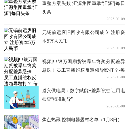
重整方案失败 汇源集团重掌“汇源”|每日
头条
2026-01-09
无锡前运废旧回收有限公司成立 注册资
本5万人民币
2026-01-09
视频|申银万国期货被曝年终奖分配差异
悬殊！员工直播维权反遭领导殴打？-每
2026-01-08
日头条
遵义供电局：数字赋能+差异管控 让用电
检查“精准制导”
2026-01-08
焦点热讯:控制电器题材名单（1月8日）