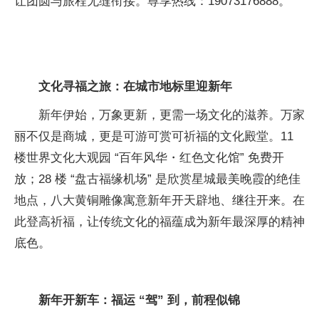
让团圆与旅程无缝衔接。尊享热线：19073176888。
文化寻福之
旅：在城市地标里迎新年
新年伊始，万象更新，更需一场文化的滋养。万家
丽不仅是商城，更是可游可赏可祈福的文化殿堂。11
楼世界文化大观园 “
百年风华・红色文化馆” 免费开
放；28 楼 “盘古福缘机场” 是欣赏星城最美晚霞的绝佳
地点，八大黄铜雕像寓意新年开天辟地、继往开来。在
此登高祈福，让传统文化的福蕴成为新年最深厚的
精神
底色。
新年开新车：福运
“驾”
到，前程似锦