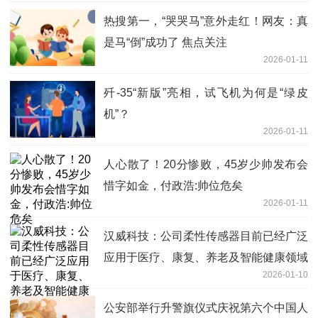
热搜第一，“哭哭马”意外走红！网友：真
是马“倒”成功了 焦点关注
2026-01-11
歼-35“新版”亮相，试飞机为何是“绿皮
机”？
2026-01-11
人心散了！20分惨败，45岁少帅发布会
惜字如金，付政浩:帅位危矣
2026-01-11
汉威科技：公司柔性传感器目前已经广泛
应用于医疗、康复、养老及智能健康领域
2026-01-10
等多个领域 今亮点
公安部举行升警旗仪式庆祝第六个中国人