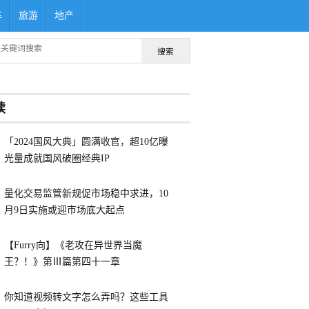
车
旅游
地产
搜索
读
「2024国风大典」圆满收官，超10亿曝
光量成就国风破圈经典IP
量化交易监管新规促市场稳中求进，10
月9日实施或迎市场底大起点
【Furry向】《老攻在异世界当魔
王？！》第Ⅲ篇第四十一章
你知道视频转文字怎么弄吗？这些工具