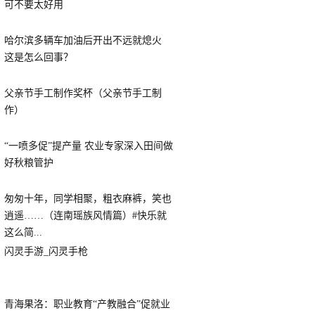
可不要太好用
哈尔滨多辆车加油后开出不远就熄火
这是怎么回事？
父亲节手工制作奖杯（父亲节手工制
作）
“一喷多促”提产量 农业专家深入田间做
好秋粮管护
匆匆十年，同学相聚，粗衣麻裤，笑也
逍遥……（连南瑶族风情篇）#快乐就
这么简...
闪灵手游_闪灵手枪
青海果洛：职业教育“产教融合”促就业