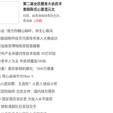
第二届全民健身大会武术
套路陈式心意混元太
日前，由青海省体育局主办，
青海省...
[详细]
乐会 “我为你翻山越岭，却无心看风
婺源歙砚制作技艺代表性传承人大赛成功
参加故宫博物院哥窑瓷器展
布产业关键共性技术指南 3D打印技
老年人为主 年底将覆盖500处
素！索尼新相机曝光：5000万像素
 用心品味华为Mate S
vs火箭前瞻：五连败？火箭人请战斗吧
尼因伤缺阵 北控主帅：国内球员需担
:国足真应该反思 大投入水平提高
：想和澳超队在亚冠交手