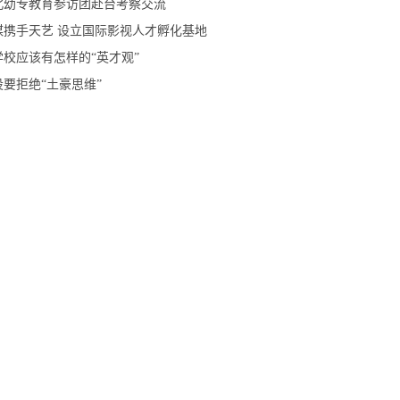
北幼专教育参访团赴台考察交流
数媒携手天艺 设立国际影视人才孵化基地
校应该有怎样的“英才观”
要拒绝“土豪思维”