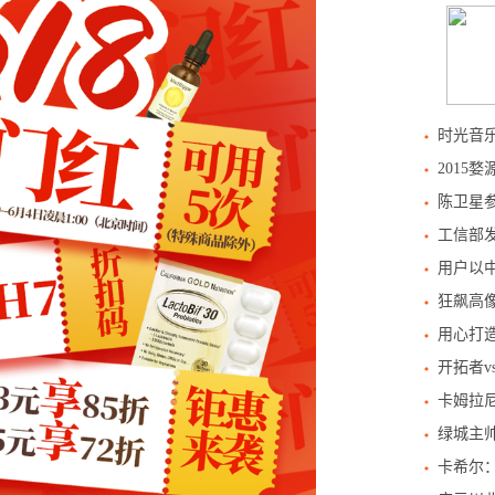
时光音
2015
陈卫星
工信部发
用户以中
狂飙高像
用心打造
开拓者
卡姆拉
绿城主帅
卡希尔