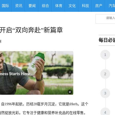
国际
资讯
要闻
综合
体育
文化
科技
房产
汽
erb开启“双向奔赴”新篇章
每日必
网
1
2
3
996年起航，历经28载岁月沉淀，它就是iHerb。这个
4
悄然绽放光彩。它专注于健康和营养补充品的在线零售，