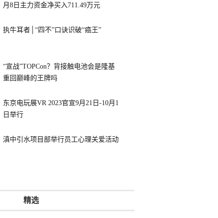
月8日主力资金净买入711.49万元
执牛耳者│“四不”口诀识破“癌王”
“宣战”TOPCon？背接触电池会是隆基
重回巅峰的王牌吗
东京电玩展VR 2023官宣9月21日-10月1
日举行
滇中引水项目部举行员工心理关爱活动
精选