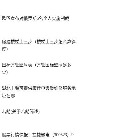
欧盟宣布对俄罗斯6名个人实施制裁
房建楼梯上三步（楼梯上三步怎么算斜
度）
国标方管壁厚表（方管国标壁厚是多
少）
湖北十堰可提供康佳电饭煲维修服务地
址在哪
若朗(关于若朗简述)
股票行情快报：捷捷微电（300623）9